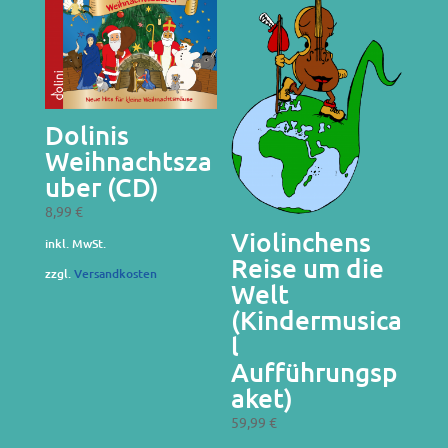
Dolinis
Weihnachtsza
uber (CD)
8,99
€
Violinchens
inkl. MwSt.
Reise um die
zzgl.
Versandkosten
Welt
(Kindermusica
l
Aufführungsp
aket)
59,99
€