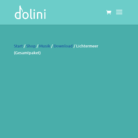
Start
/
Shop
/
Musik
/
Download
/ Lichtermeer
(Gesamtpaket)