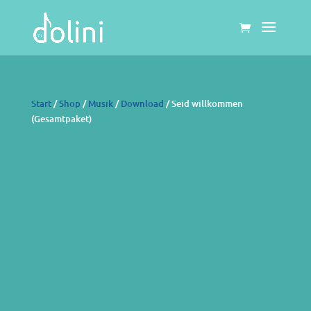
Start
/
Shop
/
Musik
/
Download
/ Seid willkommen
(Gesamtpaket)