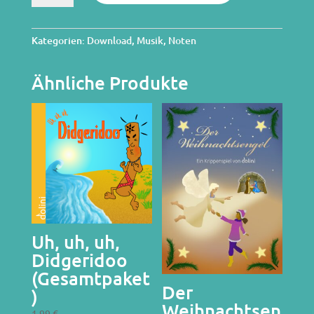
(Gesamtpaket)
Menge
Kategorien:
Download
,
Musik
,
Noten
Ähnliche Produkte
Uh, uh, uh,
Didgeridoo
(Gesamtpaket
Der
)
Weihnachtsen
1,99
€