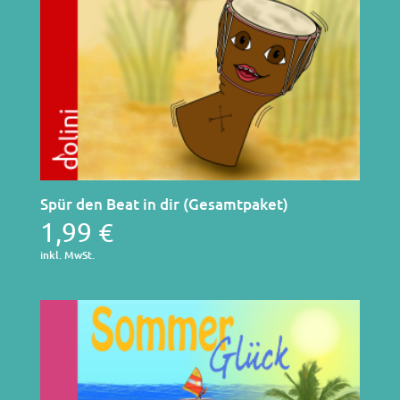
Spür den Beat in dir (Gesamtpaket)
1,99
€
inkl. MwSt.