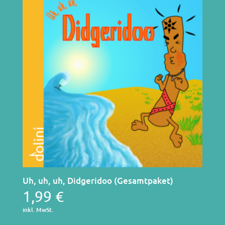
Uh, uh, uh, Didgeridoo (Gesamtpaket)
1,99
€
inkl. MwSt.